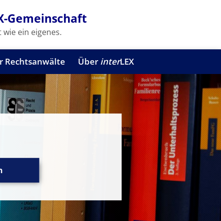
X-Gemeinschaft
 wie ein eigenes.
r Rechtsanwälte
Über
inter
LEX
n