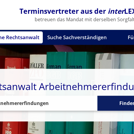
Terminsvertreter aus der
inter
LE
betreuen das Mandat mit derselben Sorgfalt
he Rechtsanwalt
Suche Sachverständigen
Fü
tsanwalt Arbeitnehmererfind
Finde