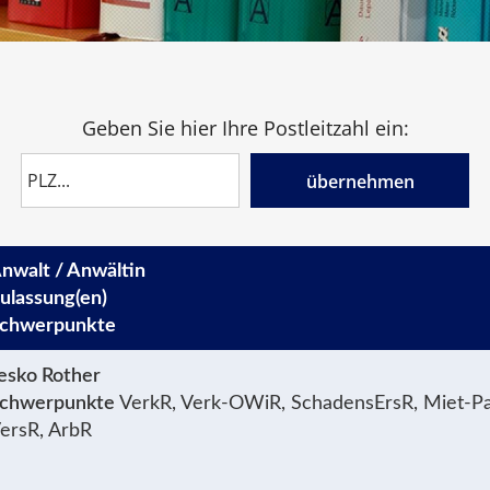
Geben Sie hier Ihre Postleitzahl ein:
übernehmen
nwalt / Anwältin
ulassung(en)
chwerpunkte
esko Rother
chwerpunkte
VerkR, Verk-OWiR, SchadensErsR, Miet-Pa
ersR, ArbR