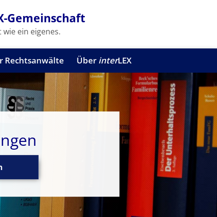
X-Gemeinschaft
 wie ein eigenes.
r Rechtsanwälte
Über
inter
LEX
ungen
n