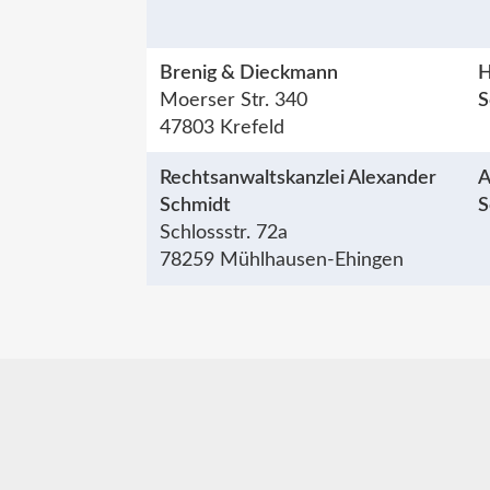
Brenig & Dieckmann
H
Moerser Str. 340
S
47803 Krefeld
Rechtsanwaltskanzlei Alexander
A
Schmidt
S
Schlossstr. 72a
78259 Mühlhausen-Ehingen