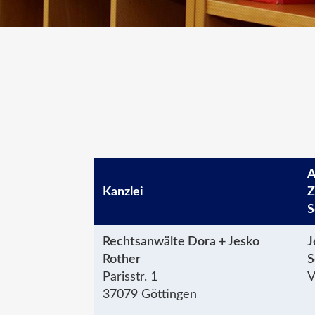
A
Kanzlei
Z
S
Rechtsanwälte Dora + Jesko
J
Rother
S
Parisstr. 1
V
37079 Göttingen