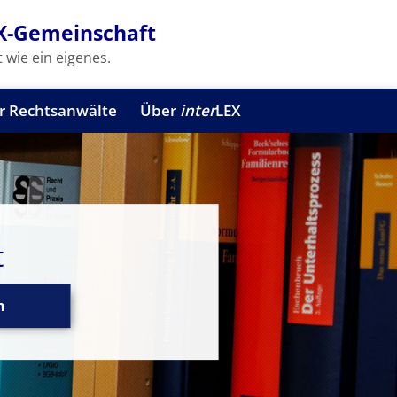
X-Gemeinschaft
 wie ein eigenes.
r Rechtsanwälte
Über
inter
LEX
t
n