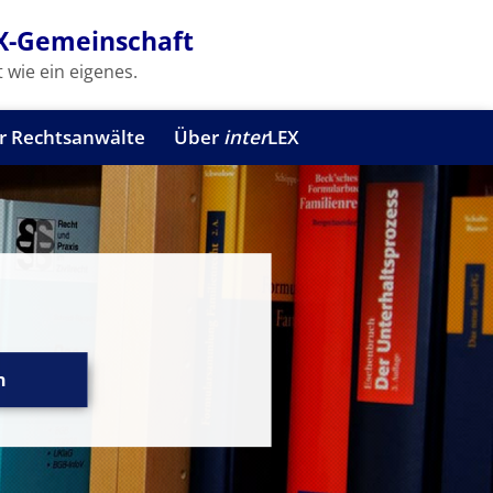
X-Gemeinschaft
 wie ein eigenes.
r Rechtsanwälte
Über
inter
LEX
n