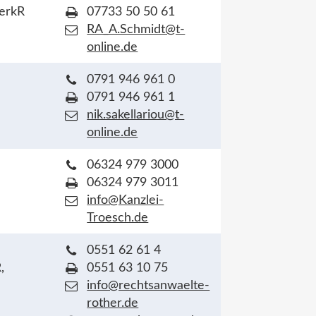
VerkR
07733 50 50 61
RA_A.Schmidt@t-
online.de
0791 946 961 0
0791 946 961 1
nik.sakellariou@t-
online.de
06324 979 3000
06324 979 3011
info@Kanzlei-
Troesch.de
0551 62 61 4
,
0551 63 10 75
info@rechtsanwaelte-
rother.de