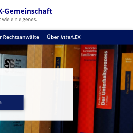
X-Gemeinschaft
 wie ein eigenes.
r Rechtsanwälte
Über
inter
LEX
n