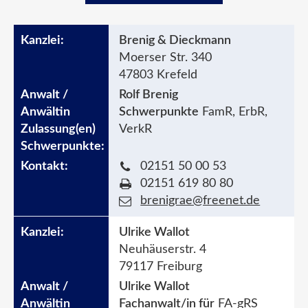
Brenig & Dieckmann
Moerser Str. 340
47803 Krefeld
Rolf Brenig
Schwerpunkte
FamR, ErbR,
VerkR
02151 50 00 53
02151 619 80 80
brenigrae@freenet.de
Ulrike Wallot
Neuhäuserstr. 4
79117 Freiburg
Ulrike Wallot
Fachanwalt/in für
FA-gRS