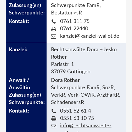
Schwerpunkte
FamR,
BestattungsR
0761 311 75
0761 22440
kanzlei@kanzlei-wallot.de
Rechtsanwälte Dora + Jesko
Rother
Parisstr. 1
37079 Göttingen
Dora Rother
Schwerpunkte
FamR, SozR,
VerkR, Verk-OWiR, ArzthaftR,
SchadensersR
0551 62 61 4
0551 63 10 75
info@rechtsanwaelte-