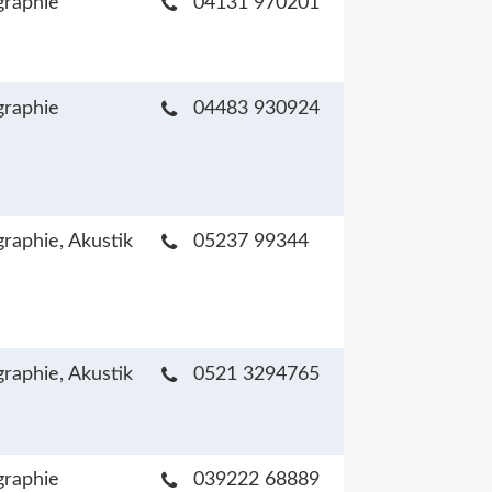
raphie
04131 970201
raphie
04483 930924
raphie, Akustik
05237 99344
raphie, Akustik
0521 3294765
raphie
039222 68889