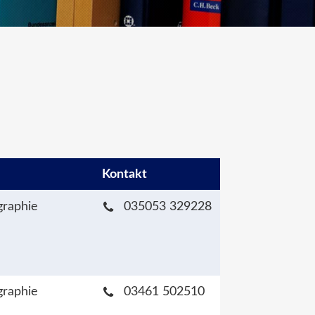
Kontakt
raphie
035053 329228
raphie
03461 502510