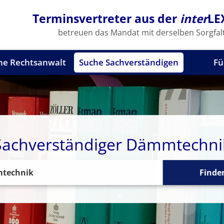
Terminsvertreter aus der
inter
LE
betreuen das Mandat mit derselben Sorgfalt
he Rechtsanwalt
Suche Sachverständigen
Fü
Sachverständiger Dämmtechni
Finde