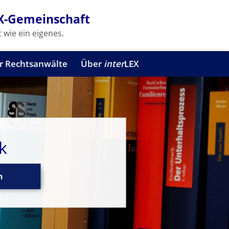
X-Gemeinschaft
 wie ein eigenes.
r Rechtsanwälte
Über
inter
LEX
k
n