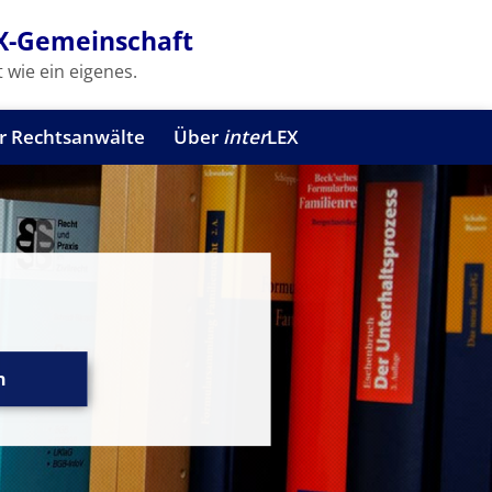
X-Gemeinschaft
 wie ein eigenes.
r Rechtsanwälte
Über
inter
LEX
n