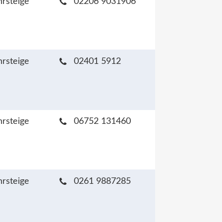
hrsteige
02206 9031906
hrsteige
02401 5912
hrsteige
06752 131460
hrsteige
0261 9887285