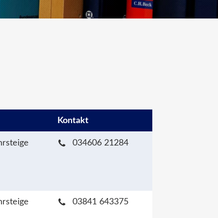
Kontakt
hrsteige
034606 21284
hrsteige
03841 643375