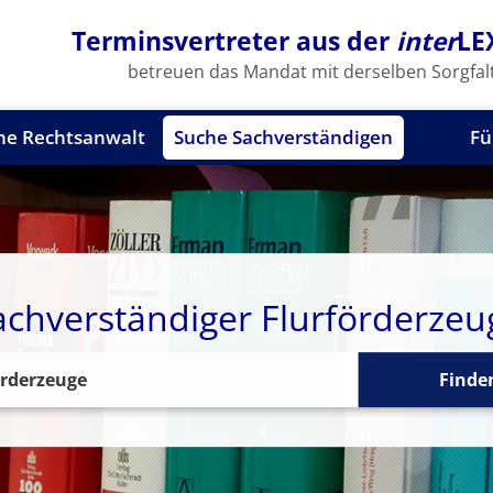
Terminsvertreter aus der
inter
LE
betreuen das Mandat mit derselben Sorgfalt
he Rechtsanwalt
Suche Sachverständigen
Fü
achverständiger Flurförderzeu
Finde