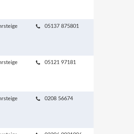
hrsteige
05137 875801
hrsteige
05121 97181
hrsteige
0208 56674