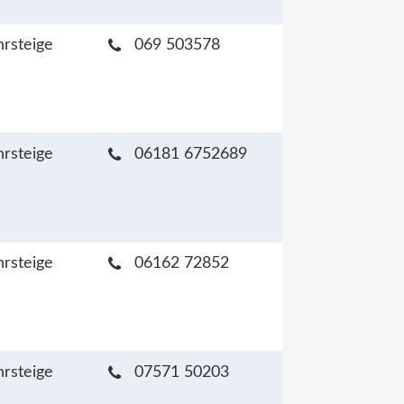
hrsteige
069 503578
hrsteige
06181 6752689
hrsteige
06162 72852
hrsteige
07571 50203