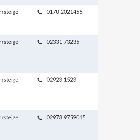
hrsteige
0170 2021455
hrsteige
02331 73235
hrsteige
02923 1523
hrsteige
02973 9759015