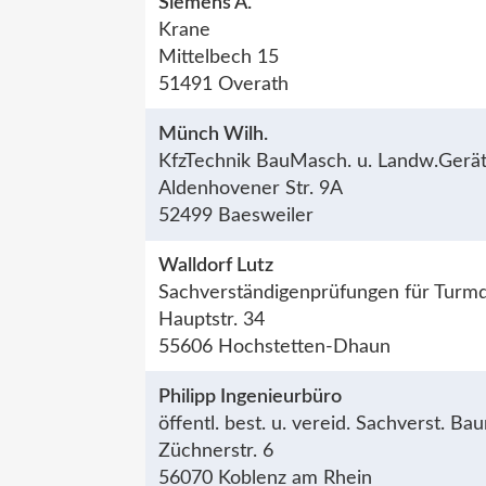
Siemens A.
Krane
Mittelbech 15
51491 Overath
Münch Wilh.
KfzTechnik BauMasch. u. Landw.Gerä
Aldenhovener Str. 9A
52499 Baesweiler
Walldorf Lutz
Sachverständigenprüfungen für Turm
Hauptstr. 34
55606 Hochstetten-Dhaun
Philipp Ingenieurbüro
öffentl. best. u. vereid. Sachverst. B
Züchnerstr. 6
56070 Koblenz am Rhein