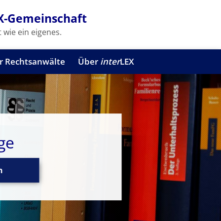
X-Gemeinschaft
 wie ein eigenes.
r Rechtsanwälte
Über
inter
LEX
ge
n