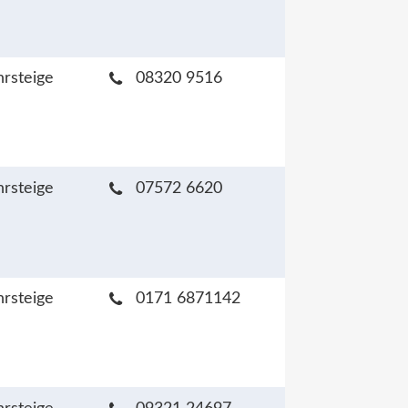
hrsteige
08320 9516
hrsteige
07572 6620
hrsteige
0171 6871142