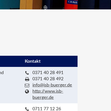
Kontakt
nd
0371 40 28 491
0371 40 28 492
info@isb-buerger.de
http://www.isb-
buerger.de
0711 77 12 26