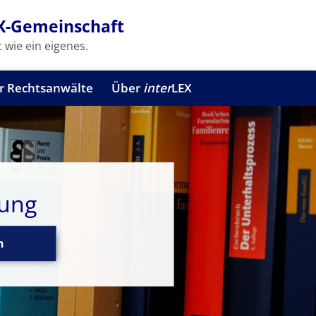
X-Gemeinschaft
 wie ein eigenes.
r Rechtsanwälte
Über
inter
LEX
rung
n