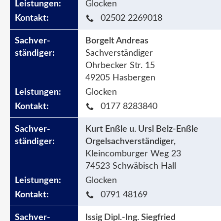
Glocken
02502 2269018
Borgelt Andreas
Sachverständiger
Ohrbecker Str. 15
49205 Hasbergen
Glocken
0177 8283840
Kurt Enßle u. Ursl Belz-Enßle
Orgelsachverständiger,
Kleincomburger Weg 23
74523 Schwäbisch Hall
Glocken
0791 48169
Issig Dipl.-Ing. Siegfried