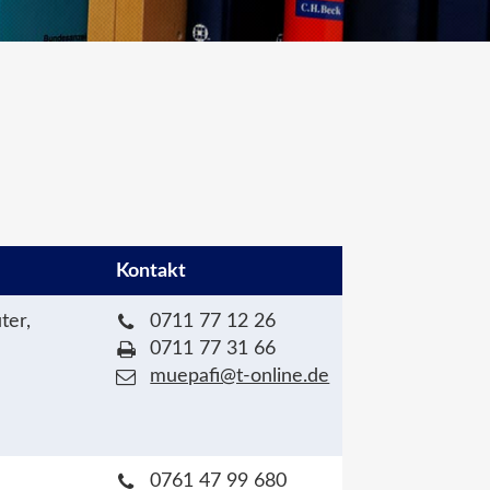
Kontakt
ter,
0711 77 12 26
0711 77 31 66
muepafi@t-online.de
0761 47 99 680