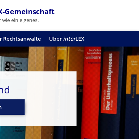
X-Gemeinschaft
 wie ein eigenes.
r Rechtsanwälte
Über
inter
LEX
und
n