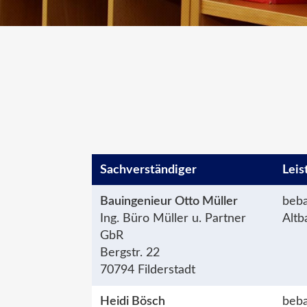
Sachver­ständiger
Leis
Bauingenieur Otto Müller
beba
Ing. Büro Müller u. Partner
Altb
GbR
Bergstr. 22
70794 Filderstadt
Heidi Bösch
beb