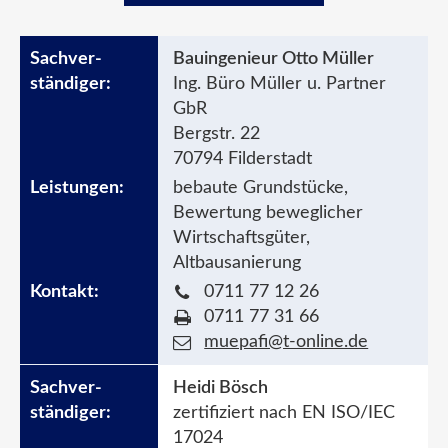
Bauingenieur Otto Müller
Ing. Büro Müller u. Partner
GbR
Bergstr. 22
70794 Filderstadt
bebaute Grundstücke,
Bewertung beweglicher
Wirtschaftsgüter,
Altbausanierung
0711 77 12 26
0711 77 31 66
muepafi@t-online.de
Heidi Bösch
zertifiziert nach EN ISO/IEC
17024