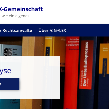
X-Gemeinschaft
 wie ein eigenes.
r Rechtsanwälte
Über
inter
LEX
yse
n