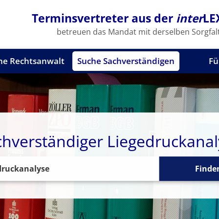
Terminsvertreter aus der
inter
LE
betreuen das Mandat mit derselben Sorgfalt
he Rechtsanwalt
Suche Sachverständigen
Fü
chverständiger Liegedruckanal
Finde