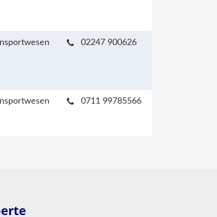
ansportwesen
02247 900626
ansportwesen
0711 99785566
perte