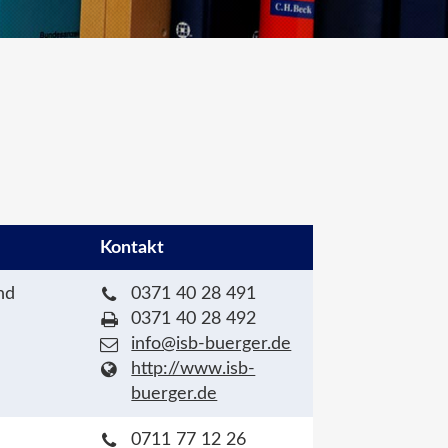
Kontakt
nd
0371 40 28 491
0371 40 28 492
info@isb-buerger.de
http://www.isb-
buerger.de
0711 77 12 26