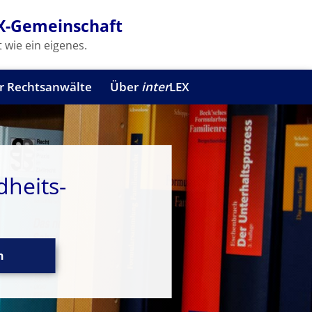
X-Gemeinschaft
 wie ein eigenes.
r Rechtsanwälte
Über
inter
LEX
dheits-
n