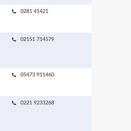
0281 41421
02151 714579
05473 911460
0221 9233268