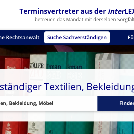
Terminsvertreter aus der
inter
LE
betreuen das Mandat mit derselben Sorgfalt
he Rechtsanwalt
Suche Sachverständigen
Fü
ständiger Textilien, Bekleidun
Finde