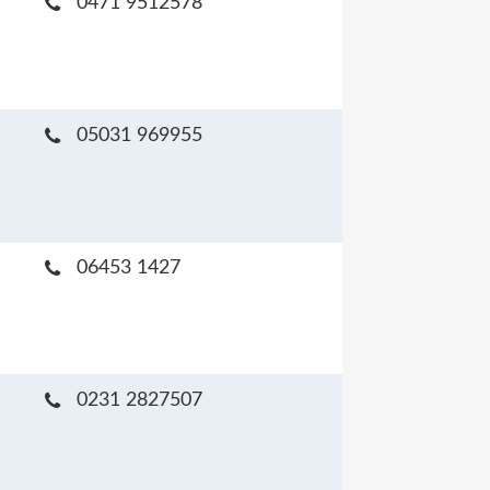
0471 9512578
05031 969955
06453 1427
0231 2827507