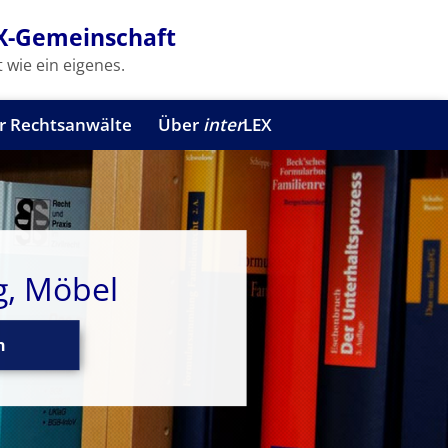
X-Gemeinschaft
 wie ein eigenes.
r Rechtsanwälte
Über
inter
LEX
g, Möbel
n