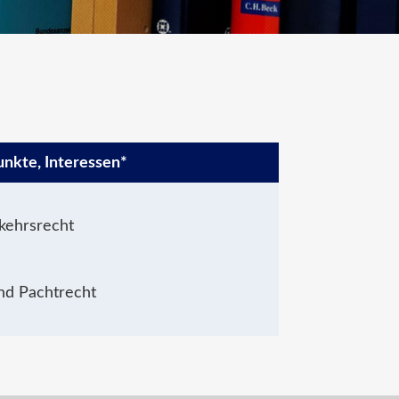
unkte, Interessen*
rkehrsrecht
und Pachtrecht