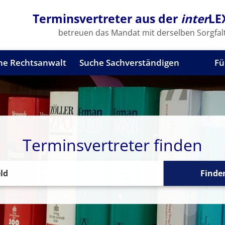
Terminsvertreter aus der
inter
LE
betreuen das Mandat mit derselben Sorgfalt
he Rechtsanwalt
Suche Sachverständigen
Fü
Terminsvertreter finden
Finde