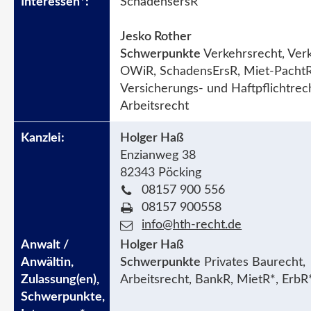
SchadensersR
Jesko Rother
Schwerpunkte
Verkehrsrecht, Ver
OWiR, SchadensErsR, Miet-PachtR
Versicherungs- und Haftpflichtrec
Arbeitsrecht
Holger Haß
Enzianweg 38
82343 Pöcking
08157 900 556
08157 900558
info@hth-recht.de
Holger Haß
Schwerpunkte
Privates Baurecht,
Arbeitsrecht, BankR, MietR*, ErbR