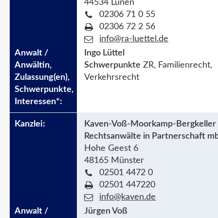
44534 Lünen
02306 71 0 55
02306 72 2 56
info@ra-luettel.de
Ingo Lüttel
Schwerpunkte
ZR, Familienrecht,
Verkehrsrecht
Kaven-Voß-Moorkamp-Bergkeller
Rechtsanwälte in Partnerschaft m
Hohe Geest 6
48165 Münster
02501 4472 0
02501 447220
info@kaven.de
Jürgen Voß