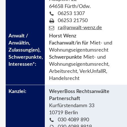
64658 Fürth/Odw.
06253 1307
06253 21750
ra@anwalt-wenz.de
Horst Wenz
Fachanwalt/in für
Miet- und
Wohnungseigentumsrecht
Schwerpunkte
Miet- und
Wohnungseigentumsrecht,
Arbeitsrecht, VerkUnfallR,
Handelsrecht
WeyerBoss Rechtsanwälte
Partnerschaft
Kurfürstendamm 33
10719 Berlin
030 4089 890
030 4089 8919