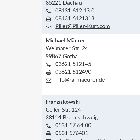
85221 Dachau
08131 612 13 0
08131 6121313
Piller@Piller-Kurt.com
Michael Mäurer
Weimarer Str. 24
99867 Gotha
03621 512145
03621 512490
info@ra-maeurer.de
Franziskowski
Celler Str. 124
38114 Braunschweig
0531 57 64 00
0531 576401