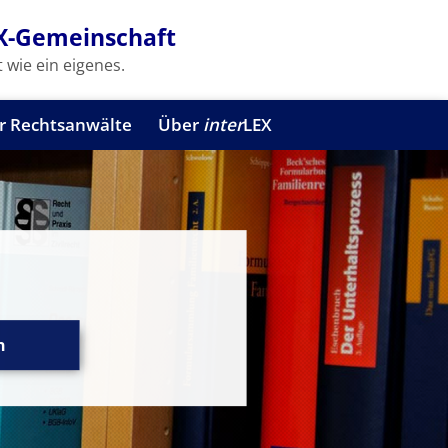
X-Gemeinschaft
 wie ein eigenes.
r Rechtsanwälte
Über
inter
LEX
n