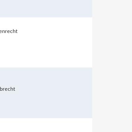
ienrecht
rbrecht