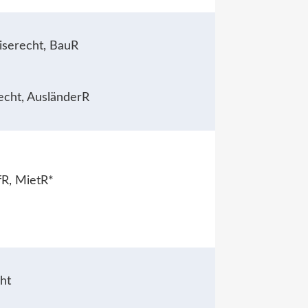
iserecht, BauR
recht, AusländerR
fR, MietR*
cht