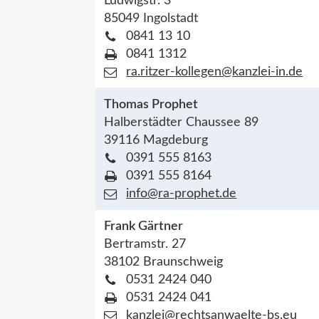
Ludwigstr. 3
85049 Ingolstadt
0841 13 10
0841 1312
ra.ritzer-kollegen@kanzlei-in.de
Thomas Prophet
Halberstädter Chaussee 89
39116 Magdeburg
0391 555 8163
0391 555 8164
info@ra-prophet.de
Frank Gärtner
Bertramstr. 27
38102 Braunschweig
0531 2424 040
0531 2424 041
kanzlei@rechtsanwaelte-bs.eu