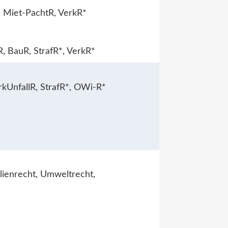
R, Miet-PachtR, VerkR*
 BauR, StrafR*, VerkR*
rkUnfallR, StrafR*, OWi-R*
lienrecht, Umweltrecht,