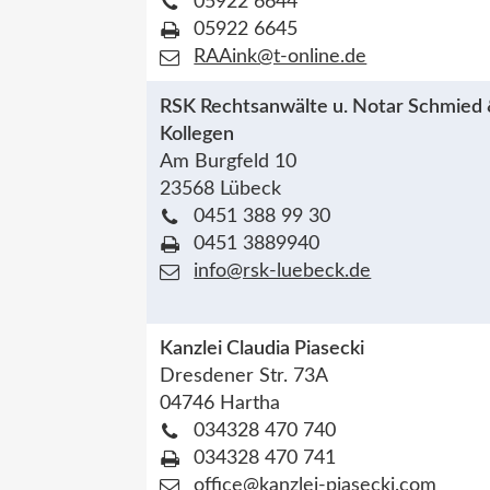
05922 6644
05922 6645
RAAink@t-online.de
RSK Rechtsanwälte u. Notar Schmied
Kollegen
Am Burgfeld 10
23568 Lübeck
0451 388 99 30
0451 3889940
info@rsk-luebeck.de
Kanzlei Claudia Piasecki
Dresdener Str. 73A
04746 Hartha
034328 470 740
034328 470 741
office@kanzlei-piasecki.com