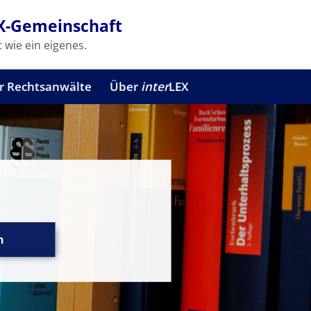
X-Gemeinschaft
 wie ein eigenes.
r Rechtsanwälte
Über
inter
LEX
n