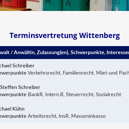
Terminsvertretung Wittenberg
walt / Anwältin, Zulassung(en), Schwerpunkte, Interesse
chael Schreiber
hwerpunkte
Verkehrsrecht, Familienrecht, Miet-und Pach
.Steffen Schreiber
hwerpunkte
BankR, Intern.R, Steuerrecht, Sozialrecht
chael Kühn
hwerpunkte
Arbeitsrecht, InsR, Masseninkasso