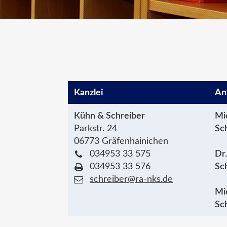
Kanzlei
An
Kühn & Schreiber
Mi
Parkstr. 24
Sc
06773 Gräfenhainichen
034953 33 575
Dr
034953 33 576
Sc
schreiber@ra-nks.de
Mi
Sc